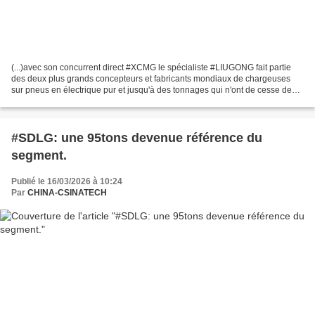
(...)avec son concurrent direct #XCMG le spécialiste #LIUGONG fait partie
des deux plus grands concepteurs et fabricants mondiaux de chargeuses
sur pneus en électrique pur et jusqu'à des tonnages qui n'ont de cesse de
s'élargir. Ainsi avec sa récente...
#SDLG: une 95tons devenue référence du
segment.
Publié le 16/03/2026 à 10:24
Par
CHINA-CSINATECH