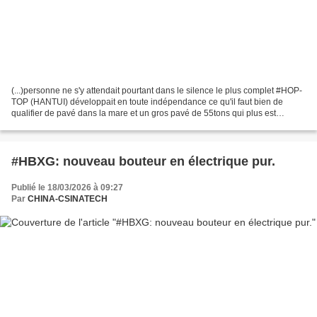
(...)personne ne s'y attendait pourtant dans le silence le plus complet #HOP-
TOP (HANTUI) développait en toute indépendance ce qu'il faut bien de
qualifier de pavé dans la mare et un gros pavé de 55tons qui plus est
(photos & vidéo). Et la concurrence...
#HBXG: nouveau bouteur en électrique pur.
Publié le 18/03/2026 à 09:27
Par
CHINA-CSINATECH