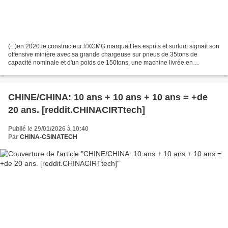
(...)en 2020 le constructeur #XCMG marquait les esprits et surtout signait son
offensive minière avec sa grande chargeuse sur pneus de 35tons de
capacité nominale et d'un poids de 150tons, une machine livrée en
particulier dans les mines de fer et qui...
CHINE/CHINA: 10 ans + 10 ans + 10 ans = +de
20 ans. [reddit.CHINACIRTtech]
Publié le 29/01/2026 à 10:40
Par
CHINA-CSINATECH