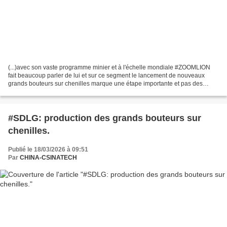
(...)avec son vaste programme minier et à l'échelle mondiale #ZOOMLION
fait beaucoup parler de lui et sur ce segment le lancement de nouveaux
grands bouteurs sur chenilles marque une étape importante et pas des
moindres. Si ses bulls jusqu'à 35tons n'ont...
#SDLG: production des grands bouteurs sur
chenilles.
Publié le 18/03/2026 à 09:51
Par
CHINA-CSINATECH