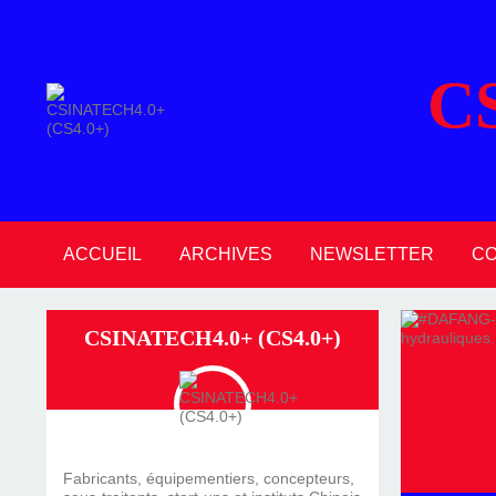
C
ACCUEIL
ARCHIVES
NEWSLETTER
C
2026
2025
2024
2023
2022
2021
2020
CSINATECH4.0+ (CS4.0+)
Fabricants, équipementiers, concepteurs,