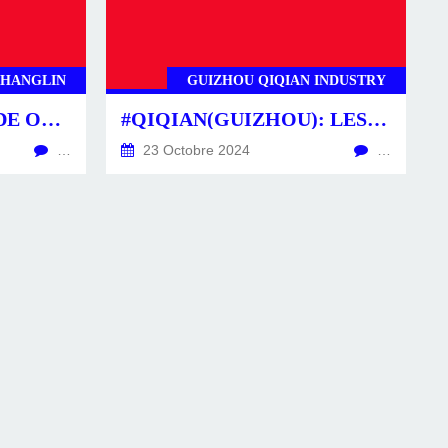
CHANGLIN
GUIZHOU QIQIAN INDUSTRY
#SINOMACH: GRANDE OFFENSIVE DU BOUTEUR SUR CHENILLES. #CIRTTECH-YOUTUBE.POSTS
#QIQIAN(GUIZHOU): LES NOUVEAUTÉS ÉNERGÉTIQUES À VENIR. #CIRTTECH-YOUTUBE.POSTS
…
23 Octobre 2024
…