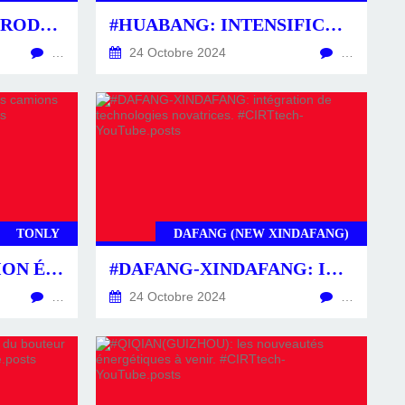
#ZPMC-ZHENHUA: PRODUCTION EN MASSE DE GRUES OFFSHORE. #CIRTTECH-YOUTUBE.POSTS
#HUABANG: INTENSIFICATION DE L'OFFENSIVE MONDIALE. #CIRTTECH-YOUTUBE.POSTS
…
24 Octobre 2024
…
TONLY
DAFANG (NEW XINDAFANG)
#TONLY: HYBRIDATION ÉLARGIE DES CAMIONS MINIERS. #CIRTTECH-YOUTUBE.POSTS
#DAFANG-XINDAFANG: INTÉGRATION DE TECHNOLOGIES NOVATRICES. #CIRTTECH-YOUTUBE.POSTS
…
24 Octobre 2024
…