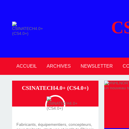
C
ACCUEIL
ARCHIVES
NEWSLETTER
C
2026
2025
2024
2023
2022
2021
2020
CSINATECH4.0+ (CS4.0+)
Fabricants, équipementiers, concepteurs,