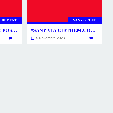
QUIPMENT
SANY GROUP'
#XEMC #IGREENCLE POST.ACTU VIA CSINATECH4.02025 #CIRTTECH-YOUTUBE
#SANY VIA CIRTHEM.COM: NOUVELLE VERSION ET VARIANTE DE SA 200TONS.
…
5 Novembre 2023
…