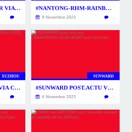
#NHLNORTHHAULER VIA CIRTHEM.COM: PREMIÈRES LIVRAISONS DU 136TONS HYDROGÈNE-ÉLECTRIQUE.
#NANTONG-RHM-RAINBOW #CSINATECH4.02025 #CIRTTECH-YOUTUBE GRUE PORTUAIRE SUR PNEUS À EFFICACITÉ ÉNERGÉTIQUE.
…
8 Novembre 2023
…
 XUZHOU
SUNWARD
#XCMG POST.ACTU VIA CSINATECH4.02025 #CIRTTECH-YOUTUBE
#SUNWARD POST.ACTU VIA CSINATECH4.02025 #CIRTTECH-YOUTUBE
…
6 Novembre 2023
…