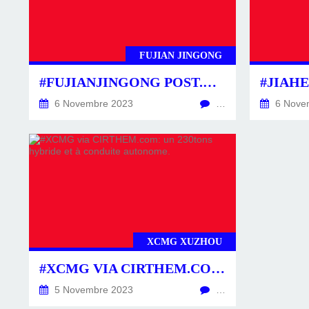
FUJIAN JINGONG
#FUJIANJINGONG POST.ACTU VIA CSINATECH4.02025 #CIRTTECH-YOUTUBE
6 Novembre 2023
…
6 Nove
XCMG XUZHOU
#XCMG VIA CIRTHEM.COM: UN 230TONS HYBRIDE ET À CONDUITE AUTONOME.
5 Novembre 2023
…