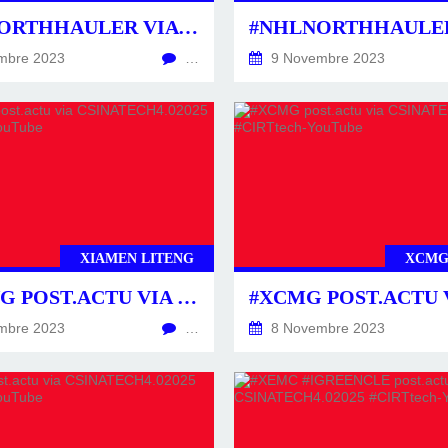
#NHLNORTHHAULER VIA CIRTHEM.COM: UN NOUVEAU TOMBEREAU DE 300TONS.
mbre 2023
…
9 Novembre 2023
XIAMEN LITENG
XCMG
#LITENG POST.ACTU VIA CSINATECH4.02025 #CIRTTECH-YOUTUBE
mbre 2023
…
8 Novembre 2023