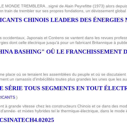
MONDE TREMBLERA...signé de Alain Peyrefitte (1973) alors depuis l
en train de trembler sur ses propres fondations, un dévissement global to
RICANTS CHINOIS LEADERS DES ÉNERGIES M
rs occidentaux, Japonais et Coréens se vantent dans les revues profes
ies dont celle électrique jusqu'à pour un fabricant Britannique à publi
"CHINA BASHING" OÙ LE FRANCHISSEMENT 
 "une place où se tenaient les assemblées du peuple et où se discutaient
ment un ramassis d'imbécilités toutes plus grandes les unes que les aut
E SÉRIE TOUS SEGMENTS EN TOUT ÉLECT
RICANTS
)
lient à grande vitesse chez les constructeurs Chinois et ce dans des mod
 d'année- et mixtes hybrides tel le thermique-électrique, dans le mode 
 CSINATECH4.02025