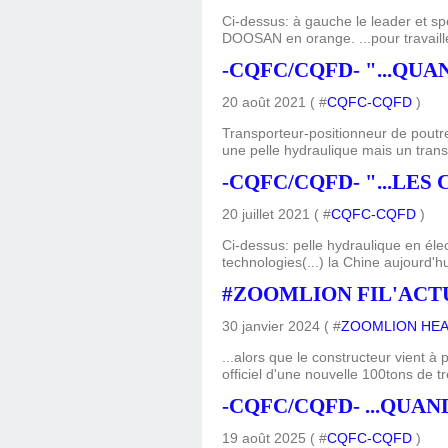
Ci-dessus: à gauche le leader et s
DOOSAN en orange. ...pour travailler
-CQFC/CQFD- "...QUA
20 août 2021 ( #
CQFC-CQFD
)
Transporteur-positionneur de poutr
une pelle hydraulique mais un trans
-CQFC/CQFD- "...LE
20 juillet 2021 ( #
CQFC-CQFD
)
Ci-dessus: pelle hydraulique en é
technologies(...) la Chine aujourd'h
#ZOOMLION FIL'ACTU
30 janvier 2024 ( #
ZOOMLION HEA
...alors que le constructeur vient à
officiel d'une nouvelle 100tons de t
-CQFC/CQFD- ...QUA
19 août 2025 ( #
CQFC-CQFD
)