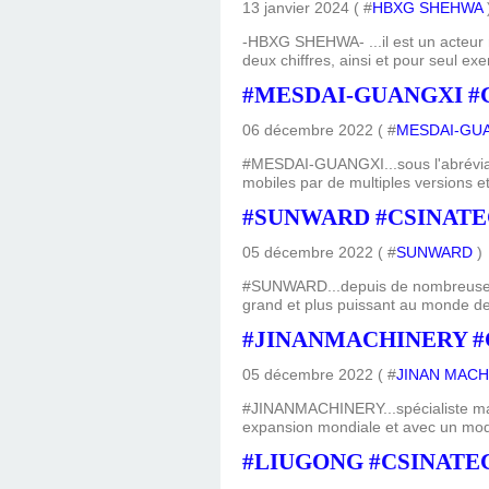
13 janvier 2024 ( #
HBXG SHEHWA
-HBXG SHEHWA- ...il est un acteur ma
deux chiffres, ainsi et pour seul e
#MESDAI-GUANGXI #
06 décembre 2022 ( #
MESDAI-GU
#MESDAI-GUANGXI...sous l'abréviat
mobiles par de multiples versions et
#SUNWARD #CSINATE
05 décembre 2022 ( #
SUNWARD
)
#SUNWARD...depuis de nombreuses a
grand et plus puissant au monde der
#JINANMACHINERY #
05 décembre 2022 ( #
JINAN MACH
#JINANMACHINERY...spécialiste maje
expansion mondiale et avec un modè
#LIUGONG #CSINATE