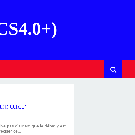
(CS4.0+)
 U.E..."
ve pas d'autant que le débat y est
éciser ce...