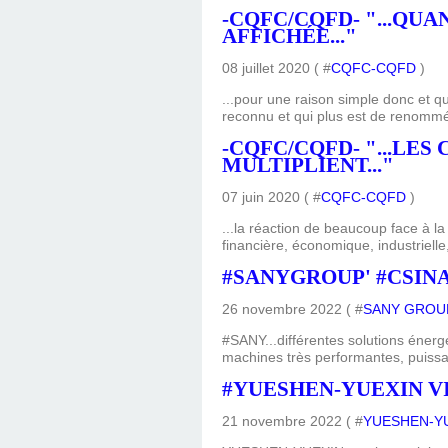
-CQFC/CQFD- "...QU
AFFICHÉE..."
08 juillet 2020 ( #
CQFC-CQFD
)
...pour une raison simple donc et q
reconnu et qui plus est de renommée 
-CQFC/CQFD- "...LE
MULTIPLIENT..."
07 juin 2020 ( #
CQFC-CQFD
)
...la réaction de beaucoup face à la
financière, économique, industrielle,
#SANYGROUP' #CSIN
26 novembre 2022 ( #
SANY GROU
#SANY...différentes solutions énerg
machines très performantes, puissan
#YUESHEN-YUEXIN VI
21 novembre 2022 ( #
YUESHEN-Y