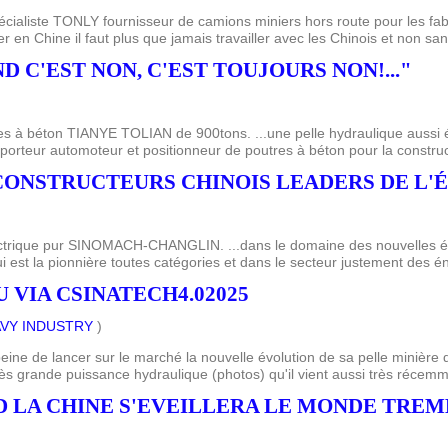
pécialiste TONLY fournisseur de camions miniers hors route pour les f
 en Chine il faut plus que jamais travailler avec les Chinois et non san
ND C'EST NON, C'EST TOUJOURS NON!..."
es à béton TIANYE TOLIAN de 900tons. ...une pelle hydraulique aussi é
porteur automoteur et positionneur de poutres à béton pour la construc
S CONSTRUCTEURS CHINOIS LEADERS DE L'É
lectrique pur SINOMACH-CHANGLIN. ...dans le domaine des nouvelles 
ui est la pionnière toutes catégories et dans le secteur justement des én
 VIA CSINATECH4.02025
VY INDUSTRY
)
 peine de lancer sur le marché la nouvelle évolution de sa pelle minière
rès grande puissance hydraulique (photos) qu'il vient aussi très récemm
ND LA CHINE S'EVEILLERA LE MONDE TREMB