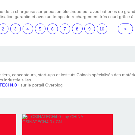
e de la chargeuse sur pneus en électrique pur avec batteries de gran
tilisation garantie et avec un temps de rechargement très court grâce à 
2
3
4
5
6
7
8
9
10
100
20
30
40
50
60
70
80
90
>
iers, concepteurs, start-ups et instituts Chinois spécialisés des matéri
s industriels liés.
TECH4.0+
sur le portail Overblog