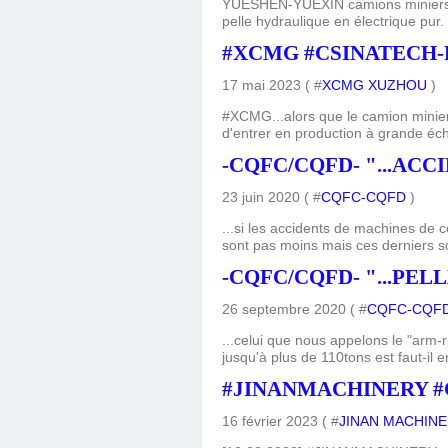
YUESHEN-YUEXIN camions miniers 
pelle hydraulique en électriqu
#XCMG #CSINATECH-
17 mai 2023 ( #
XCMG XUZHOU
)
#XCMG...alors que le camion minier 
d'entrer en production à grande éche
-CQFC/CQFD- "...ACC
23 juin 2020 ( #
CQFC-CQFD
)
...si les accidents de machines de 
sont pas moins mais ces derniers so
-CQFC/CQFD- "...PE
26 septembre 2020 ( #
CQFC-CQF
...celui que nous appelons le "arm-
jusqu'à plus de 110tons est faut-il 
#JINANMACHINERY #
16 février 2023 ( #
JINAN MACHIN