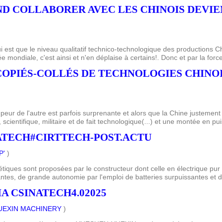
AND COLLABORER AVEC LES CHINOIS DEVIE
ui est que le niveau qualitatif technico-technologique des productions 
mondiale, c'est ainsi et n'en déplaise à certains!. Donc et par la force
S COPIÉS-COLLÉS DE TECHNOLOGIES CHINOI
 peur de l'autre est parfois surprenante et alors que la Chine justement
 scientifique, militaire et de fait technologique(...) et une montée en pu
ATECH#CIRTTECH-POST.ACTU
P'
)
étiques sont proposées par le constructeur dont celle en électrique pur
tes, de grande autonomie par l'emploi de batteries surpuissantes et de 
A CSINATECH4.02025
UEXIN MACHINERY
)