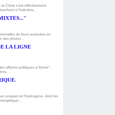
a Chine s'est effectivement
uchant à l'industrie,...
IXTES..."
sionnelles de leurs avancées en
er des photos...
DE LA LIGNE
 les affaires publiques à Rome",
res,...
RIQUE.
es uniques tel l'hydrogène -dont les
énergétique...