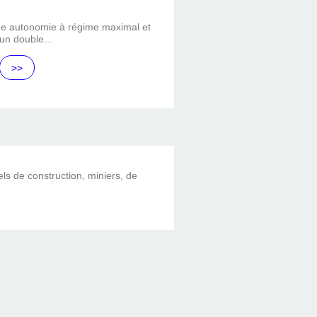
de autonomie à régime maximal et
un double...
>>
els de construction, miniers, de