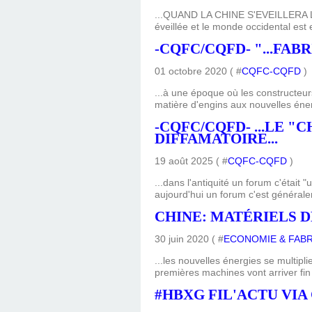
...QUAND LA CHINE S'EVEILLERA LE 
éveillée et le monde occidental est 
-CQFC/CQFD- "...FAB
01 octobre 2020 ( #
CQFC-CQFD
)
...à une époque où les constructeu
matière d'engins aux nouvelles énerg
-CQFC/CQFD- ...LE 
DIFFAMATOIRE...
19 août 2025 ( #
CQFC-CQFD
)
...dans l'antiquité un forum c'était
aujourd'hui un forum c'est générale
CHINE: MATÉRIELS D
30 juin 2020 ( #
ECONOMIE & FAB
...les nouvelles énergies se multip
premières machines vont arriver fin
#HBXG FIL'ACTU VIA