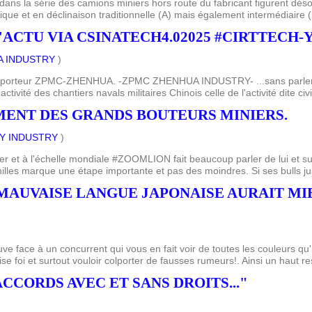
s la série des camions miniers hors route du fabricant figurent désor
ue et en déclinaison traditionnelle (A) mais également intermédiaire (B
ACTU VIA CSINATECH4.02025 #CIRTTECH
 INDUSTRY
)
re porteur ZPMC-ZHENHUA. -ZPMC ZHENHUA INDUSTRY- ...sans parler 
ivité des chantiers navals militaires Chinois celle de l'activité dite civi
ENT DES GRANDS BOUTEURS MINIERS.
Y INDUSTRY
)
er et à l'échelle mondiale #ZOOMLION fait beaucoup parler de lui et s
lles marque une étape importante et pas des moindres. Si ses bulls jus
E MAUVAISE LANGUE JAPONAISE AURAIT MIE
uve face à un concurrent qui vous en fait voir de toutes les couleurs qu'
foi et surtout vouloir colporter de fausses rumeurs!. Ainsi un haut re
 ACCORDS AVEC ET SANS DROITS..."