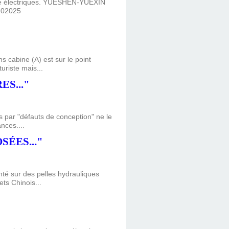
te électriques. YUESHEN-YUEXIN
.02025
 cabine (A) est sur le point
uriste mais...
S..."
s par "défauts de conception" ne le
nces....
ÉES..."
nté sur des pelles hydrauliques
ets Chinois...