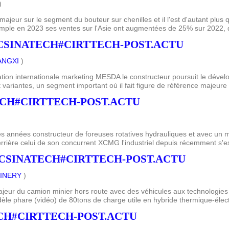
)
jeur sur le segment du bouteur sur chenilles et il l'est d'autant plus 
xemple en 2023 ses ventes sur l'Asie ont augmentées de 25% sur 2022, d
CSINATECH#CIRTTECH-POST.ACTU
ANGXI
)
ion internationale marketing MESDA le constructeur poursuit le déve
 variantes, un segment important où il fait figure de référence majeure
CH#CIRTTECH-POST.ACTU
nnées constructeur de foreuses rotatives hydrauliques et avec un mo
rière celui de son concurrent XCMG l'industriel depuis récemment s'est 
CSINATECH#CIRTTECH-POST.ACTU
INERY
)
ur du camion minier hors route avec des véhicules aux technologies a
le phare (vidéo) de 80tons de charge utile en hybride thermique-élect
CH#CIRTTECH-POST.ACTU