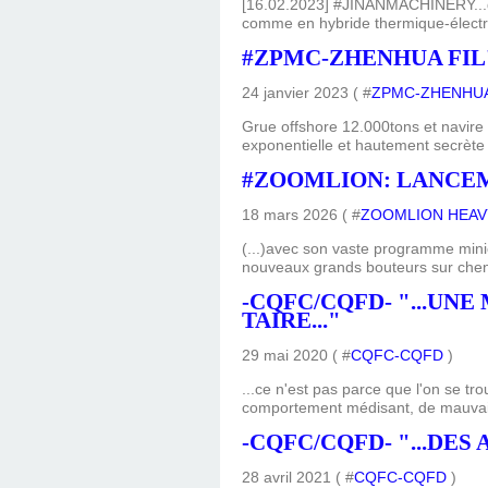
[16.02.2023] #JINANMACHINERY...dan
comme en hybride thermique-électriq
#ZPMC-ZHENHUA FIL'
24 janvier 2023 ( #
ZPMC-ZHENHUA
Grue offshore 12.000tons et navi
exponentielle et hautement secrète act
#ZOOMLION: LANCEM
18 mars 2026 ( #
ZOOMLION HEAV
(...)avec son vaste programme mini
nouveaux grands bouteurs sur cheni
-CQFC/CQFD- "...UN
TAIRE..."
29 mai 2020 ( #
CQFC-CQFD
)
...ce n'est pas parce que l'on se tro
comportement médisant, de mauvaise 
-CQFC/CQFD- "...DES
28 avril 2021 ( #
CQFC-CQFD
)