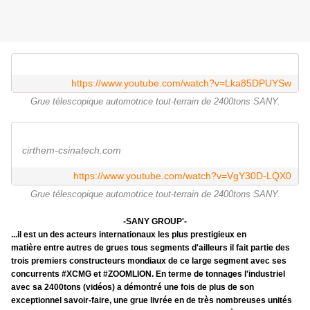
https://www.youtube.com/watch?v=Lka85DPUYSw
Grue télescopique automotrice tout-terrain de 2400tons SANY.
cirthem-csinatech.com
https://www.youtube.com/watch?v=VgY30D-LQX0
Grue télescopique automotrice tout-terrain de 2400tons SANY.
-SANY GROUP'-
...il est un des acteurs internationaux les plus prestigieux en
matière entre autres de grues tous segments d'ailleurs il fait partie des
trois premiers constructeurs mondiaux de ce large segment avec ses
concurrents #XCMG et #ZOOMLION. En terme de tonnages l'industriel
avec sa 2400tons (vidéos) a démontré une fois de plus de son
exceptionnel savoir-faire, une grue livrée en de très nombreuses unités