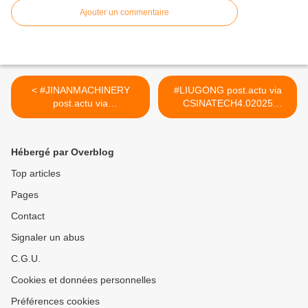
Ajouter un commentaire
< #JINANMACHINERY
#LIUGONG post.actu via
post.actu via
CSINATECH4.02025
CSINATECH4.02025
#CIRTtech-YouTube >
#CIRTtech-YouTube
Hébergé par Overblog
Top articles
Pages
Contact
Signaler un abus
C.G.U.
Cookies et données personnelles
Préférences cookies