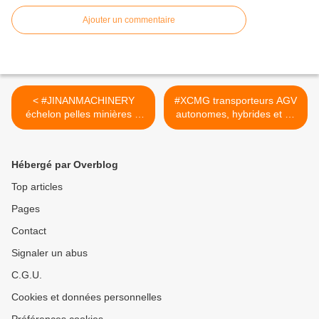
Ajouter un commentaire
< #JINANMACHINERY
#XCMG transporteurs AGV
échelon pelles minières &
autonomes, hybrides et en
camions miniers hors route
électrique pur #CIRTtech-
#CIRTtech-YouTube.posts
YouTube.posts >
Hébergé par Overblog
Top articles
Pages
Contact
Signaler un abus
C.G.U.
Cookies et données personnelles