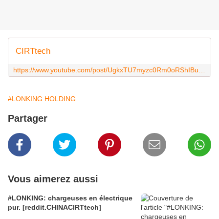
CIRTtech
https://www.youtube.com/post/UgkxTU7myzc0Rm0oRShIBuwcnLHRhTyqYlVq
#LONKING HOLDING
Partager
Vous aimerez aussi
#LONKING: chargeuses en électrique
pur. [reddit.CHINACIRTtech]