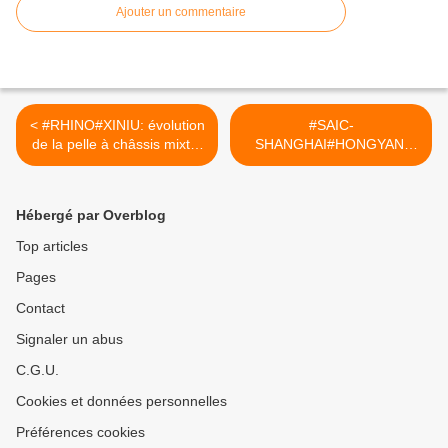
Ajouter un commentaire
< #RHINO#XINIU: évolution
#SAIC-
de la pelle à châssis mixte.
SHANGHAI#HONGYAN:
#CIRTtech-YouTube.posts
camion minier en électrique
pur. #CIRTtech-
YouTube.posts >
Hébergé par Overblog
Top articles
Pages
Contact
Signaler un abus
C.G.U.
Cookies et données personnelles
Préférences cookies