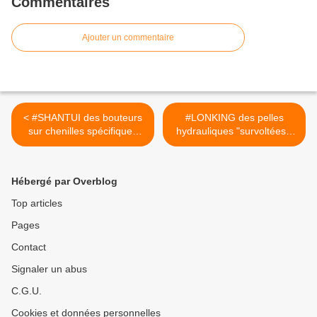
Commentaires
Ajouter un commentaire
< #SHANTUI des bouteurs
#LONKING des pelles
sur chenilles spécifiques
hydrauliques "survoltées"!
#CIRTtech-YouTube.posts
#CIRTtech-YouTube.posts
>
Hébergé par Overblog
Top articles
Pages
Contact
Signaler un abus
C.G.U.
Cookies et données personnelles