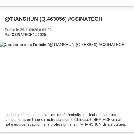
le lancement commercial en 2021...
@TIANSHUN (Q.463856) #CSINATECH
Publié le 29/11/2020 à 09:00
Par
CSINATECH4.02025
...le présent contenu est un concentré d'extraits succincts des articles
complets mis en ligne sur notre plateforme Chinoise CSINATECH'cn par
notre équipe rédactionnelle professionnelle... @TIANSHUN...filiale du géant
SINOMACH le constructeur à ses débuts...