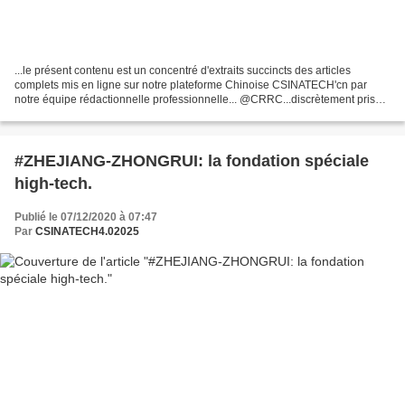
...le présent contenu est un concentré d'extraits succincts des articles
complets mis en ligne sur notre plateforme Chinoise CSINATECH'cn par
notre équipe rédactionnelle professionnelle... @CRRC...discrètement prise
par nos soins sur un terrain d'essais...
#ZHEJIANG-ZHONGRUI: la fondation spéciale
high-tech.
Publié le 07/12/2020 à 07:47
Par
CSINATECH4.02025