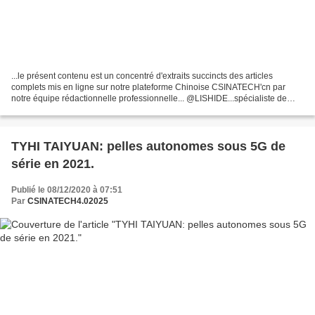
...le présent contenu est un concentré d'extraits succincts des articles
complets mis en ligne sur notre plateforme Chinoise CSINATECH'cn par
notre équipe rédactionnelle professionnelle... @LISHIDE...spécialiste de
longue date de la pelle hydraulique...
TYHI TAIYUAN: pelles autonomes sous 5G de
série en 2021.
Publié le 08/12/2020 à 07:51
Par
CSINATECH4.02025