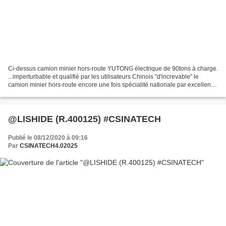
Ci-dessus camion minier hors-route YUTONG électrique de 90tons à charge.
...imperturbable et qualifié par les utilisateurs Chinois "d'increvable" le
camion minier hors-route encore une fois spécialité nationale par excellence
n'a plus à démontrer et ce...
@LISHIDE (R.400125) #CSINATECH
Publié le 08/12/2020 à 09:16
Par
CSINATECH4.02025