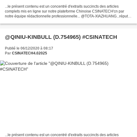
...le présent contenu est un concentré d'extraits succincts des articles
complets mis en ligne sur notre plateforme Chinoise CSINATECH'cn par
notre équipe rédactionnelle professionnelle... @TOTA-XIAZHUANG...réputé
depuis de très longues années pour ses...
@QINIU-KINBULL (D.754965) #CSINATECH
Publié le 06/12/2020 à 08:17
Par
CSINATECH4.02025
...le présent contenu est un concentré d'extraits succincts des articles