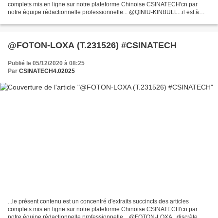
complets mis en ligne sur notre plateforme Chinoise CSINATECH'cn par
notre équipe rédactionnelle professionnelle... @QINIU-KINBULL...il est à
l'expansion constante et par des ventes...
@FOTON-LOXA (T.231526) #CSINATECH
Publié le 05/12/2020 à 08:25
Par
CSINATECH4.02025
...le présent contenu est un concentré d'extraits succincts des articles
complets mis en ligne sur notre plateforme Chinoise CSINATECH'cn par
notre équipe rédactionnelle professionnelle... @FOTON-LOXA...discrète