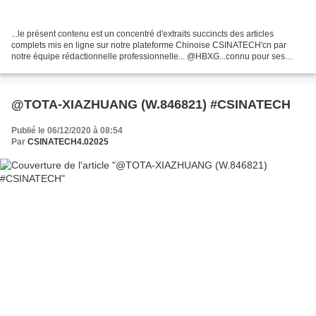
...le présent contenu est un concentré d'extraits succincts des articles
complets mis en ligne sur notre plateforme Chinoise CSINATECH'cn par
notre équipe rédactionnelle professionnelle... @HBXG...connu pour ses
bouteurs avec chenilles de type delta le...
@TOTA-XIAZHUANG (W.846821) #CSINATECH
Publié le 06/12/2020 à 08:54
Par
CSINATECH4.02025