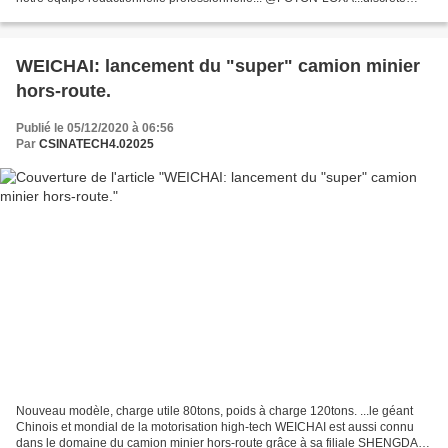
division du fabricant de camions FOTON...
WEICHAI: lancement du "super" camion minier
hors-route.
Publié le 05/12/2020 à 06:56
Par
CSINATECH4.02025
Nouveau modèle, charge utile 80tons, poids à charge 120tons. ...le géant
Chinois et mondial de la motorisation high-tech WEICHAI est aussi connu
dans le domaine du camion minier hors-route grâce à sa filiale SHENGDA et