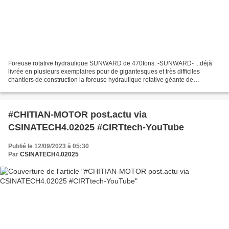
Foreuse rotative hydraulique SUNWARD de 470tons. -SUNWARD- ...déjà
livrée en plusieurs exemplaires pour de gigantesques et très difficiles
chantiers de construction la foreuse hydraulique rotative géante de
#SUNWARD avec ses 470tons sur la balance a fait...
#CHITIAN-MOTOR post.actu via
CSINATECH4.02025 #CIRTtech-YouTube
Publié le 12/09/2023 à 05:30
Par
CSINATECH4.02025