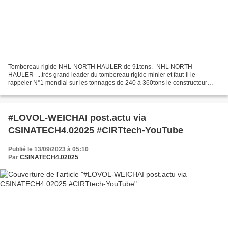
Tombereau rigide NHL-NORTH HAULER de 91tons. -NHL NORTH
HAULER- ...très grand leader du tombereau rigide minier et faut-il le
rappeler N°1 mondial sur les tonnages de 240 à 360tons le constructeur
poursuit sa forte expansion mondiale et par des livraisons...
#LOVOL-WEICHAI post.actu via
CSINATECH4.02025 #CIRTtech-YouTube
Publié le 13/09/2023 à 05:10
Par
CSINATECH4.02025