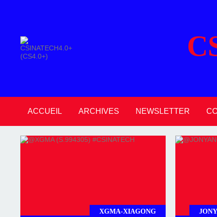
C
ACCUEIL
ARCHIVES
NEWSLETTER
C
2026
2025
2024
2023
2022
2021
2020
XGMA-XIAGONG
JONY