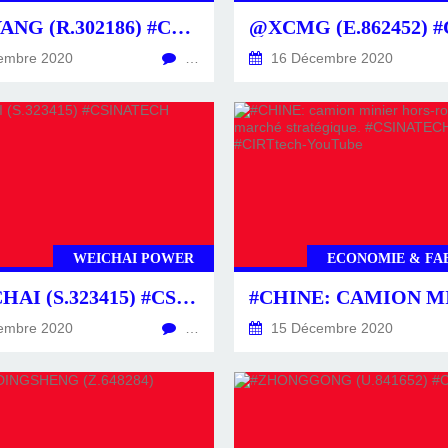
@JONYANG (R.302186) #CSINATECH
embre 2020
…
16 Décembre 2020
WEICHAI POWER
ECONOMIE & FA
@WEICHAI (S.323415) #CSINATECH
embre 2020
…
15 Décembre 2020