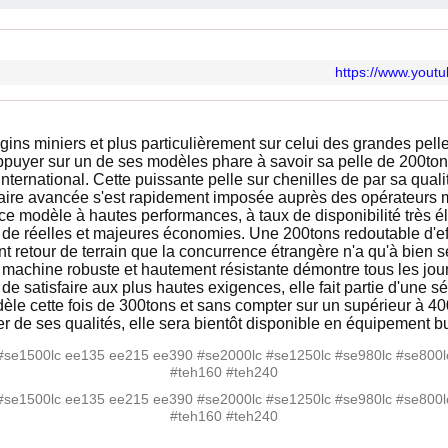
https://www.you
ngins miniers et plus particulièrement sur celui des grandes pell
puyer sur un de ses modèles phare à savoir sa pelle de 200ton
ernational. Cette puissante pelle sur chenilles de par sa qualit
ire avancée s'est rapidement imposée auprès des opérateurs mini
s ce modèle à hautes performances, à taux de disponibilité très éle
r de réelles et majeures économies. Une 200tons redoutable d'eff
t retour de terrain que la concurrence étrangère n'a qu'à bien s
achine robuste et hautement résistante démontre tous les jours 
de satisfaire aux plus hautes exigences, elle fait partie d'une sé
dèle cette fois de 300tons et sans compter sur un supérieur à 400
r de ses qualités, elle sera bientôt disponible en équipement but