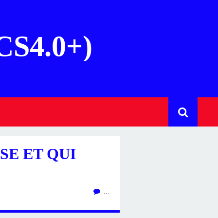
(CS4.0+)
SE ET QUI
…