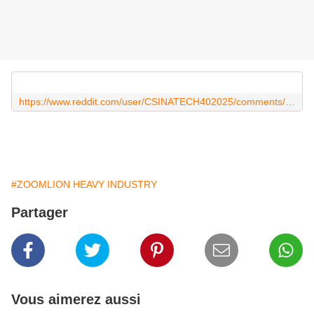
https://www.reddit.com/user/CSINATECH402025/comments/1kq5j3t/zoomlion_conjugaison_de_lart_du_tag_et_de_la/?utm_source=share&utm_medium=web3x&utm_name=web3xcss&utm_term=1&utm_content=share_button
#ZOOMLION HEAVY INDUSTRY
Partager
Vous aimerez aussi