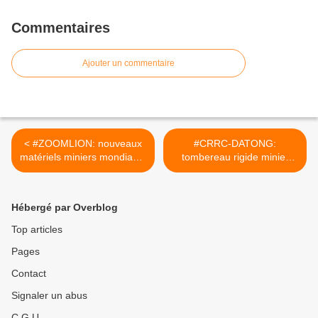
Commentaires
Ajouter un commentaire
< #ZOOMLION: nouveaux
#CRRC-DATONG:
matériels miniers mondiaux.
tombereau rigide minier
[reddit.u/CSINATECH40202
toutes roues motrices.
5]
[reddit.u/CSINATECH40202
5] >
Hébergé par Overblog
Top articles
Pages
Contact
Signaler un abus
C.G.U.