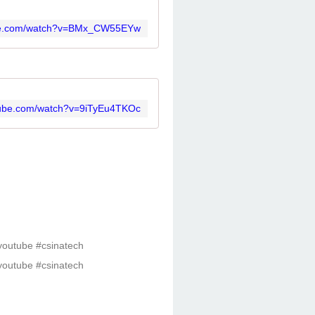
ube.com/watch?v=BMx_CW55EYw
tube.com/watch?v=9iTyEu4TKOc