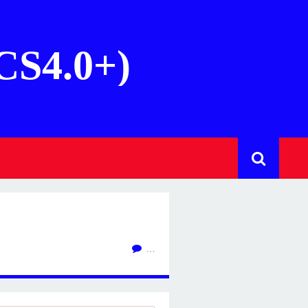
(CS4.0+)
…