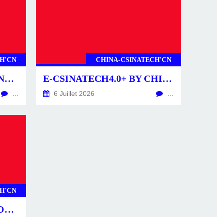
H'CN
CHINA-CSINATECH'CN
CSINATECH4.0+ BY CHINA-CSINATECH4.0+.CN
E-CSINATECH4.0+ BY CHINA-CSINATECH4.0+.CN
…
6 Juillet 2026
…
H'CN
CS4.0+ -POSTS-ACTU- CONSTRUCTEURS & ÉQUIPEMENTS