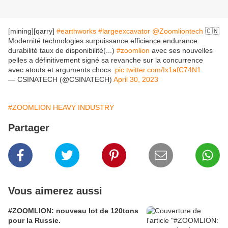
[mining][qarry]
#earthworks
#largeexcavator
@Zoomliontech
🇨🇳
Modernité technologies surpuissance efficience endurance
durabilité taux de disponibilité(...)
#zoomlion
avec ses nouvelles
pelles a définitivement signé sa revanche sur la concurrence
avec atouts et arguments chocs.
pic.twitter.com/Ix1afC74N1
— CSINATECH (@CSINATECH)
April 30, 2023
#ZOOMLION HEAVY INDUSTRY
Partager
Vous aimerez aussi
#ZOOMLION: nouveau lot de 120tons
pour la Russie.