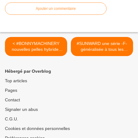
Ajouter un commentaire
< #BONNYMACHINERY
#SUNWARD une série -F-
nouvelles pelles hybrides
généralisée à tous les
de manutention #CIRTtech-
tonnages #CIRTtech-
YouTube.posts
YouTube.posts >
Hébergé par Overblog
Top articles
Pages
Contact
Signaler un abus
C.G.U.
Cookies et données personnelles