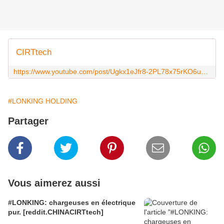
CIRTtech
https://www.youtube.com/post/Ugkx1eJfr8-2PL78x75rKO6uJa-ePpXn13tS
#LONKING HOLDING
Partager
Vous aimerez aussi
#LONKING: chargeuses en électrique
pur. [reddit.CHINACIRTtech]