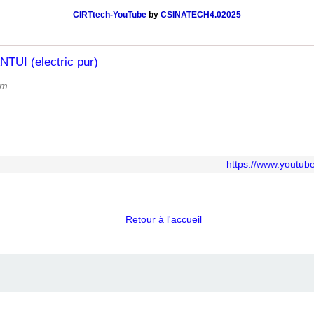
CIRTtech-YouTube
by
CSINATECH4.02025
TUI (electric pur)
om
https://www.yout
Retour à l'accueil