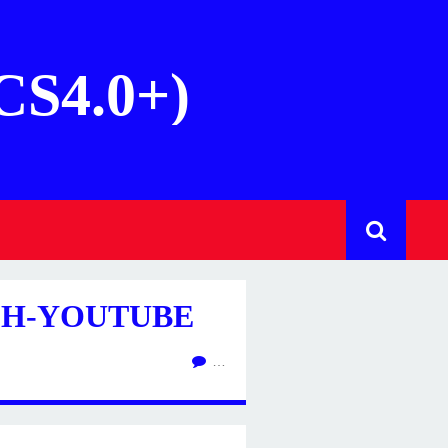
(CS4.0+)
ECH-YOUTUBE
…