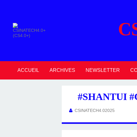
C
ACCUEIL
ARCHIVES
NEWSLETTER
C
2026
2025
2024
2023
2022
2021
2020
#SHANTUI #
CSINATECH4.02025