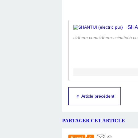
SHAN
cirthem.comcirthem-csinatech.c
Article précédent
PARTAGER CET ARTICLE
Repost
0