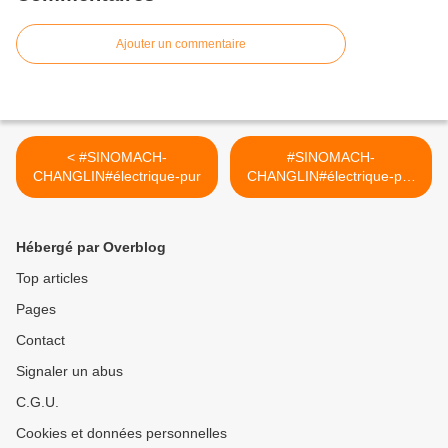
Ajouter un commentaire
< #SINOMACH-
#SINOMACH-
CHANGLIN#électrique-pur
CHANGLIN#électrique-pur
>
Hébergé par Overblog
Top articles
Pages
Contact
Signaler un abus
C.G.U.
Cookies et données personnelles