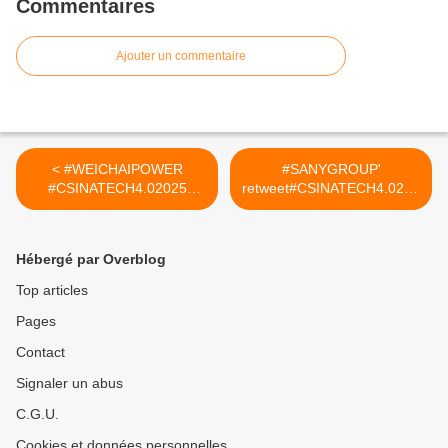
Commentaires
Ajouter un commentaire
< #WEICHAIPOWER
#SANYGROUP'
#CSINATECH4.02025
retweet#CSINATECH4.0202
#CIRTtech-YouTube
5 >
Hébergé par Overblog
Top articles
Pages
Contact
Signaler un abus
C.G.U.
Cookies et données personnelles