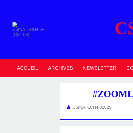
C
ACCUEIL
ARCHIVES
NEWSLETTER
C
2026
2025
2024
2023
2022
2021
2020
#ZOOMLI
CSINATECH4.02025