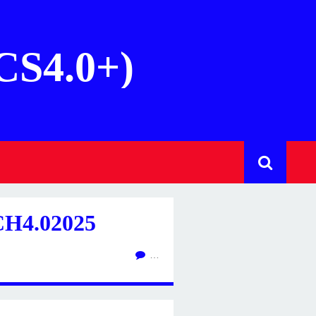
(CS4.0+)
H4.02025
…