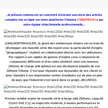
...le présent contenu est un concentré d'extraits succincts des articles
complets mis en ligne sur notre plateforme Chinoise
CSINATECH'cn
par
notre équipe rédactionnelle professionnelle...
@NHLNORTHHAULER...le géant des tombereaux miniers est en train de
développer une nouvelle série dite export avec la particularité d'engins
"géographiques" réalisés en collaboration directe avec les utilisateurs.
Par rapport à ses rigides de gamme d'origine ceux-ci disposent de
composants différents et d'un cadre amélioré, ainsi son nouveau
292tons de charge utile (photo) est une déclinaison adaptée de son
300tons Chinois. C'est pour répondre aux demandes de ses clients et
pour répondre à ses importantes ventes mondiales sur de plus en plus
de pays que l'industriel s'est lancé dans ce projet...(M.145032)
Premier modèle export de nouvelle série (charge utile 292tons, capacité
211m3 SAE 2:1), un engin très moderne, à hautes performances et
bientôt disponible en hydrogène et en version autonome sous 5G.