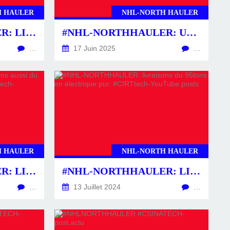
H HAULER
NHL-NORTH HAULER
#NHL-NORTHHAULER: LIVRAISONS DU NOUVEAU 136TONS EN ÉLECTRIQUE PUR. [REDDIT.CHINACIRTTECH]
#NHL-NORTHHAULER: UNE CROISSANCE MONDIALE FULGURANTE. [REDDIT.U/CSINATECH402025]
…
17 Juin 2025
…
H HAULER
NHL-NORTH HAULER
#NHL-NORTHHAULER: LIVRAISONS AUSSI DU 120TONS EN ÉLECTRIQUE PUR. #CIRTTECH-YOUTUBE.POSTS
#NHL-NORTHHAULER: LIVRAISONS DU 95TONS EN ÉLECTRIQUE PUR. #CIRTTECH-YOUTUBE.POSTS
…
13 Juillet 2024
…