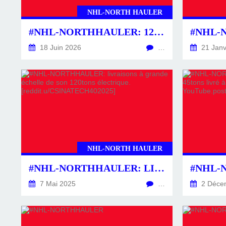
NHL-NORTH HAULER
#NHL-NORTHHAULER: 120TONS EN ÉLECTRIQUE PUR AUX VENTES RECORDS.
18 Juin 2026
…
21 Janv
NHL-NORTH HAULER
#NHL-NORTHHAULER: LIVRAISONS À GRANDE ÉCHELLE DE SON 120TONS ÉLECTRIQUE. [REDDIT.U/CSINATECH402025]
7 Mai 2025
…
2 Déce