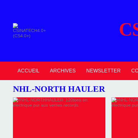
C
ACCUEIL
ARCHIVES
NEWSLETTER
C
NHL-NORTH HAULER
2026
2025
2024
2023
2022
2021
2020