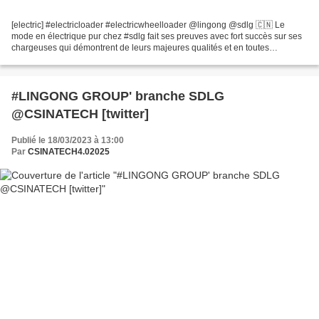
[electric] #electricloader #electricwheelloader @lingong @sdlg 🇨🇳 Le
mode en électrique pur chez #sdlg fait ses preuves avec fort succès sur ses
chargeuses qui démontrent de leurs majeures qualités et en toutes
circonstances. Une technologie énergétique...
#LINGONG GROUP' branche SDLG
@CSINATECH [twitter]
Publié le 18/03/2023 à 13:00
Par
CSINATECH4.02025