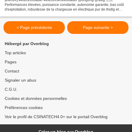
[electric] #electricloader #electricwheelloader @lingong @sdlg 🇨🇳
Performances élevées, puissance constante, autonomie garantie, bas coût
d'exploitation, robustesse de la chargeuse en électrique pur de #sdlg et
technologie énergétique brevetée de R&D...
< Page précédente
Page suivante >
Hébergé par Overblog
Top articles
Pages
Contact
Signaler un abus
C.G.U.
Cookies et données personnelles
Préférences cookies
Voir le profil de CSINATECH4.0+ sur le portail Overblog
Créer un blog sur Overblog