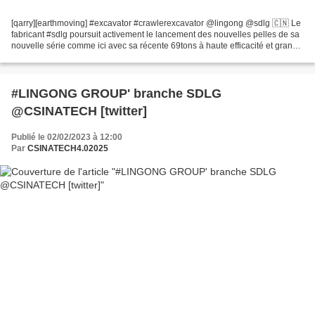
[qarry][earthmoving] #excavator #crawlerexcavator @lingong @sdlg 🇨🇳 Le
fabricant #sdlg poursuit activement le lancement des nouvelles pelles de sa
nouvelle série comme ici avec sa récente 69tons à haute efficacité et grande
puissance hydraulique. Une...
#LINGONG GROUP' branche SDLG
@CSINATECH [twitter]
Publié le 02/02/2023 à 12:00
Par
CSINATECH4.02025