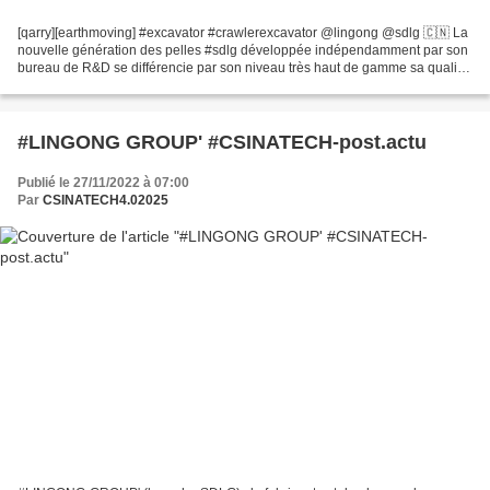
[qarry][earthmoving] #excavator #crawlerexcavator @lingong @sdlg 🇨🇳 La
nouvelle génération des pelles #sdlg développée indépendamment par son
bureau de R&D se différencie par son niveau très haut de gamme sa qualité
de fabrication comme par les hautes...
#LINGONG GROUP' #CSINATECH-post.actu
Publié le 27/11/2022 à 07:00
Par
CSINATECH4.02025