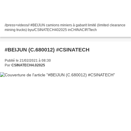
//press+videos// #BEIJUN camions miniers à gabarit limité (limited clearance
mining trucks) byu/CSINATECH402025 inCHINACIRTtech
#BEIJUN (C.680012) #CSINATECH
Publié le 21/02/2021 à 08:30
Par
CSINATECH4.02025