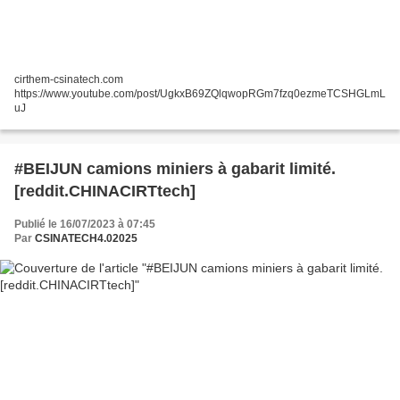
cirthem-csinatech.com
https://www.youtube.com/post/UgkxB69ZQlqwopRGm7fzq0ezmeTCSHGLmL
uJ
#BEIJUN camions miniers à gabarit limité.
[reddit.CHINACIRTtech]
Publié le 16/07/2023 à 07:45
Par
CSINATECH4.02025