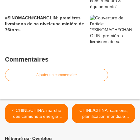
#SINOMACH#CHANGLIN: premières
livraisons de sa niveleuse minière de
76tons.
Commentaires
Ajouter un commentaire
< CHINE/CHINA: marché
CHINE/CHINA: camions,
des camions à énergies
planification mondiale
nouvelles.
programmée.
[reddit.CHINACIRTtech]
[reddit.CHINACIRTtech] >
Hébergé par Overblog