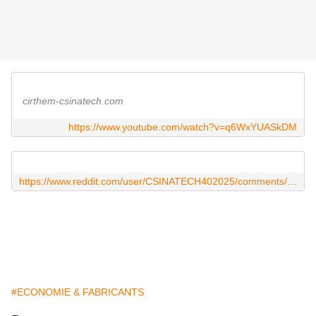
cirthem-csinatech.com
https://www.youtube.com/watch?v=q6WxYUASkDM
https://www.reddit.com/user/CSINATECH402025/comments/1nhf1ok/chinechina_évolution_des_stations_déchange_de/?utm_source=share&utm_medium=web3x&utm_name=web3xcss&utm_term=1&utm_content=share_button
#ECONOMIE & FABRICANTS