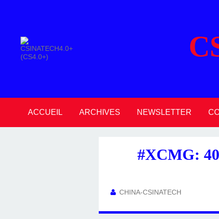
C
ACCUEIL
ARCHIVES
NEWSLETTER
C
2026
2025
2024
2023
2022
2021
2020
#XCMG: 4
CHINA-CSINATECH