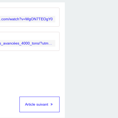
ube.com/watch?v=WgON7TEOgY0
https://www.reddit.com/user/CSINATECH402025/comments/1m8z89n/xcmg_4000tons_et_technologies_avancées_4000_tons/?utm_source=share&utm_medium=web3x&utm_name=web3xcss&utm_term=1&utm_content=share_button
Article suivant