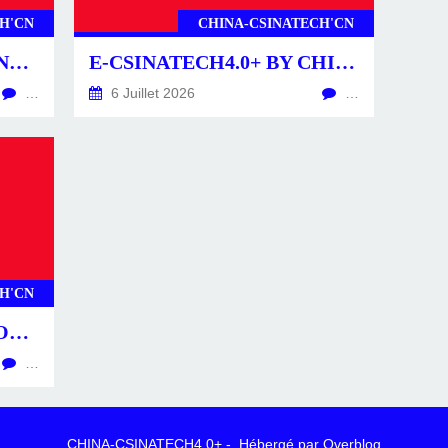
H'CN
CHINA-CSINATECH'CN
CSINATECH4.0+ BY CHINA-CSINATECH4.0+.CN
E-CSINATECH4.0+ BY CHINA-CSINATECH4.0+.CN
…
6 Juillet 2026
…
H'CN
CS4.0+ -POSTS-ACTU- CONSTRUCTEURS & ÉQUIPEMENTS
…
CHINA-CSINATECH4.0+ - Hébergé par
Overblog