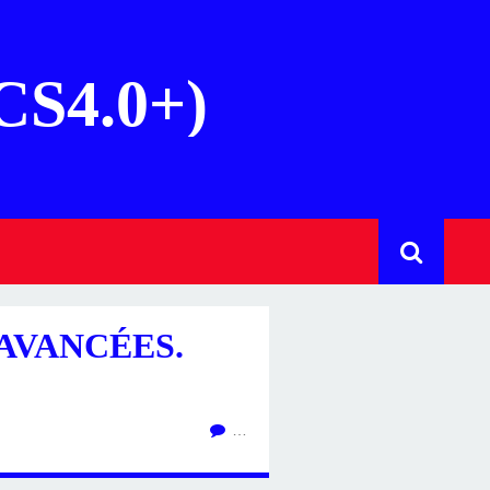
(CS4.0+)
AVANCÉES.
…