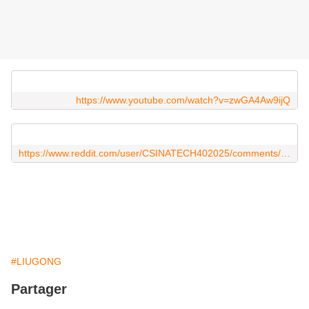
https://www.youtube.com/watch?v=zwGA4Aw9ijQ
https://www.reddit.com/user/CSINATECH402025/comments/1mpsitq/liugong_nouveaux_camions_miniers_énergétiques_de/?utm_source=share&utm_medium=web3x&utm_name=web3xcss&utm_term=1&utm_content=share_button
#LIUGONG
Partager