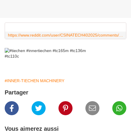
https://www.reddit.com/user/CSINATECH402025/comments/1lunncw/innertiechen_des_nouveautés_stratégiques/?utm_source=share&utm_medium=web3x&utm_name=web3xcss&utm_term=1&utm_content=share_button
#INNER-TIECHEN MACHINERY
Partager
Vous aimerez aussi