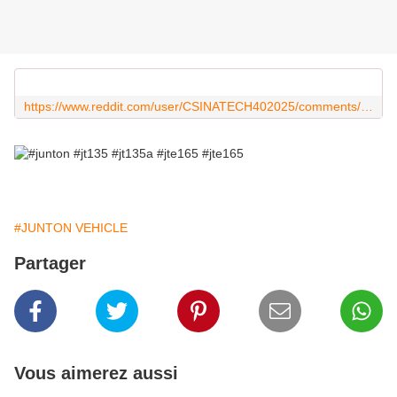
https://www.reddit.com/user/CSINATECH402025/comments/1lksoh5/junton_multidrive_8x6_nouvelle_génération_new/?utm_source=share&utm_medium=web3x&utm_name=web3xcss&utm_term=1&utm_content=share_button
#JUNTON VEHICLE
Partager
Vous aimerez aussi