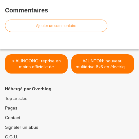
Commentaires
Ajouter un commentaire
< #LINGONG: reprise en
#JUNTON: nouveau
mains officielle de
multidrive 8x6 en électrique
l'actionnariat de #SDLG.
pur.
[reddit.u/CSINATECH40202
[reddit.u/CSINATECH40202
5]
5] >
Hébergé par Overblog
Top articles
Pages
Contact
Signaler un abus
C.G.U.