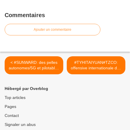
Commentaires
Ajouter un commentaire
< #SUNWARD: des pelles
#TYHITAIYUAN#TZCO:
autonomes/5G et pilotables
offensive internationale des
à distance.
grues.
[reddit.u/CSINATECH40202
[reddit.u/CSINATECH40202
5]
5] >
Hébergé par Overblog
Top articles
Pages
Contact
Signaler un abus