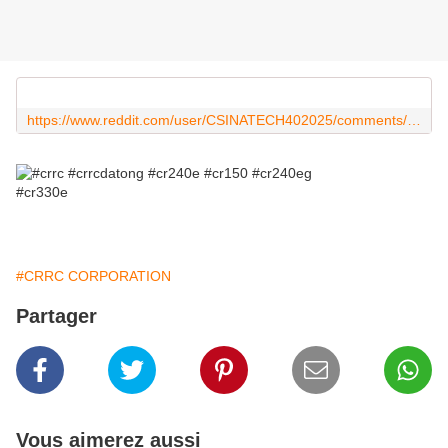
https://www.reddit.com/user/CSINATECH402025/comments/1lfyfjt/crrcdatong_discrètes_livraisons_à_grande_échelle/?utm_source=share&utm_medium=web3x&utm_name=web3xcss&utm_term=1&utm_content=share_button
#CRRC CORPORATION
Partager
Vous aimerez aussi