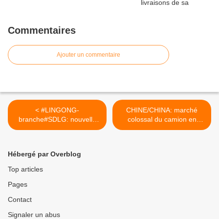
Commentaires
Ajouter un commentaire
< #LINGONG-
CHINE/CHINA: marché
branche#SDLG: nouvelle
colossal du camion en
évolution des pelles
électrique pur.
minières.
[reddit.u/CSINATECH40202
[reddit.u/CSINATECH40202
5] >
Hébergé par Overblog
5]
Top articles
Pages
Contact
Signaler un abus