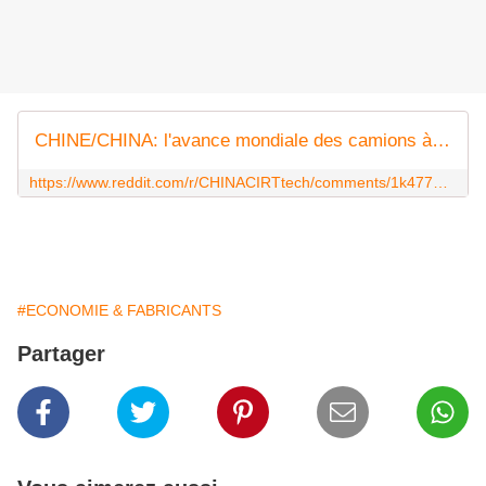
CHINE/CHINA: l'avance mondiale des camions à nouvelles énergies (the global advance of new energy trucks)
https://www.reddit.com/r/CHINACIRTtech/comments/1k477wb/chinechina_lavance_mondiale_des_camions_à/?utm_source=share&utm_medium=web3x&utm_name=web3xcss&utm_term=1&utm_content=share_button
#ECONOMIE & FABRICANTS
Partager