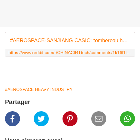
#AEROSPACE-SANJIANG CASIC: tombereau hydrogène-électrique autonome (autonomous hydrogen-electric dump truck)
https://www.reddit.com/r/CHINACIRTtech/comments/1k16l1l/aerospacesanjiang_casic_tombereau/?utm_source=share&utm_medium=web3x&utm_name=web3xcss&utm_term=1&utm_content=share_button
#AEROSPACE HEAVY INDUSTRY
Partager