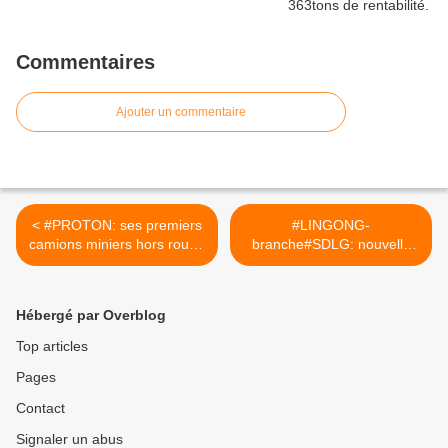
Commentaires
Ajouter un commentaire
< #PROTON: ses premiers
#LINGONG-
camions miniers hors route.
branche#SDLG: nouvelle
[reddit.u/CSINATECH40202
évolution des pelles
5]
minières.
[reddit.u/CSINATECH40202
Hébergé par Overblog
5] >
Top articles
Pages
Contact
Signaler un abus