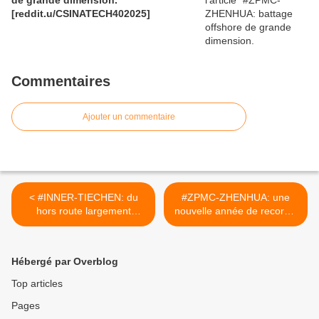
de grande dimension.
[reddit.u/CSINATECH402025]
Commentaires
Ajouter un commentaire
< #INNER-TIECHEN: du
#ZPMC-ZHENHUA: une
hors route largement
nouvelle année de records.
éprouvé.
[reddit.CHINACIRTtech] >
[reddit.CHINACIRTtech]
Hébergé par Overblog
Top articles
Pages