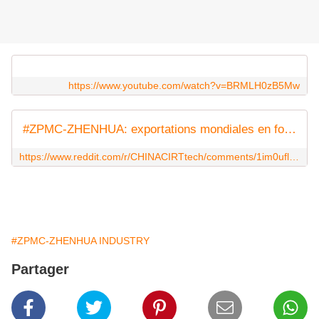
https://www.youtube.com/watch?v=BRMLH0zB5Mw
#ZPMC-ZHENHUA: exportations mondiales en forte hausse (global exports up sharply)
https://www.reddit.com/r/CHINACIRTtech/comments/1im0ufl/zpmczhenhua_exportations_mondiales_en_forte/?utm_source=share&utm_medium=web3x&utm_name=web3xcss&utm_term=1&utm_content=share_button
#ZPMC-ZHENHUA INDUSTRY
Partager