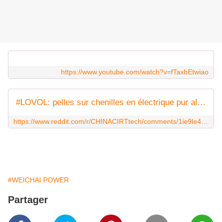
https://www.youtube.com/watch?v=fTaxbEtwiao
#LOVOL: pelles sur chenilles en électrique pur alliant modernité, conception modulaire, haute puissance hydraulique et économies réelles (pure electric crawler excavators combining modernity, modular design, high hydraulic power and real savings)
https://www.reddit.com/r/CHINACIRTtech/comments/1ie9le4/lovol_pelles_sur_chenilles_en_électrique_pur/?utm_source=share&utm_medium=web3x&utm_name=web3xcss&utm_term=1&utm_content=share_button
#WEICHAI POWER
Partager