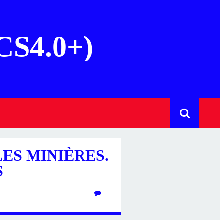
(CS4.0+)
ES MINIÈRES.
S
…