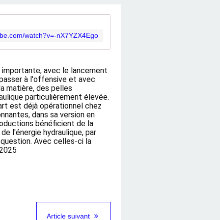
tube.com/watch?v=-nX7YZX4Ego
st importante, avec le lancement 
passer à l'offensive et avec 
 matière, des pelles 
ulique particulièrement élevée. 
t est déjà opérationnel chez 
nnantes, dans sa version en 
ductions bénéficient de la 
e l'énergie hydraulique, par 
uestion. Avec celles-ci la 
 2025
Article suivant