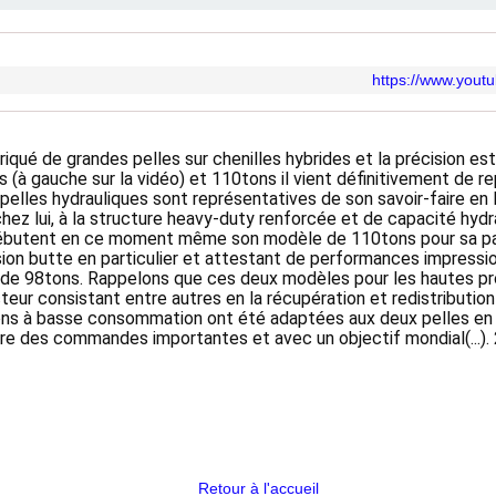
https://www.you
abriqué de grandes pelles sur chenilles hybrides et la précision e
 (à gauche sur la vidéo) et 110tons il vient définitivement de re
lles hydrauliques sont représentatives de son savoir-faire en la
z lui, à la structure heavy-duty renforcée et de capacité hydra
 débutent en ce moment même son modèle de 110tons pour sa par
ion butte en particulier et attestant de performances impressio
de 98tons. Rappelons que ces deux modèles pour les hautes pro
eur consistant entre autres en la récupération et redistribution d
ions à basse consommation ont été adaptées aux deux pelles en q
tre des commandes importantes et avec un objectif mondial(...).
Retour à l'accueil