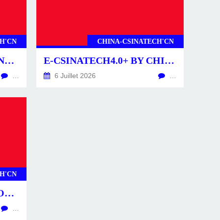
H'CN
CHINA-CSINATECH'CN
CSINATECH4.0+ BY CHINA-CSINATECH4.0+.CN
E-CSINATECH4.0+ BY CHINA-CSINATECH4.0+.CN
…
6 Juillet 2026
…
H'CN
CS4.0+ -POSTS-ACTU- CONSTRUCTEURS & ÉQUIPEMENTS
…