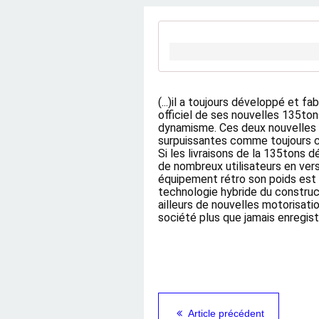
(...)il a toujours développé et f
officiel de ses nouvelles 135tons
dynamisme. Ces deux nouvelles pe
surpuissantes comme toujours che
Si les livraisons de la 135tons
de nombreux utilisateurs en vers
équipement rétro son poids est 
technologie hybride du construct
ailleurs de nouvelles motorisat
société plus que jamais enregis
Article précédent