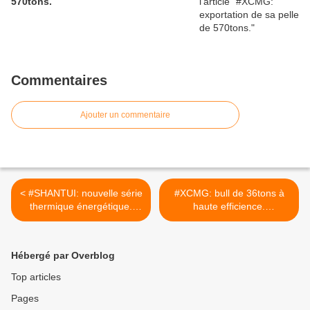
570tons.
Commentaires
Ajouter un commentaire
< #SHANTUI: nouvelle série
#XCMG: bull de 36tons à
thermique énergétique.
haute efficience.
#CIRTtech-YouTube.posts
#CIRTtech-YouTube.posts
>
Hébergé par Overblog
Top articles
Pages