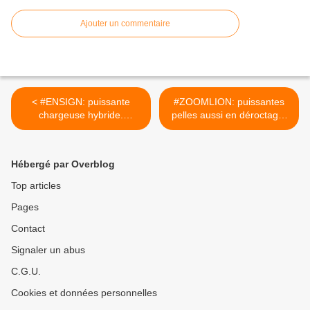
Ajouter un commentaire
< #ENSIGN: puissante
#ZOOMLION: puissantes
chargeuse hybride.
pelles aussi en déroctage.
#CIRTtech-YouTube.posts
#CIRTtech-YouTube.posts
>
Hébergé par Overblog
Top articles
Pages
Contact
Signaler un abus
C.G.U.
Cookies et données personnelles