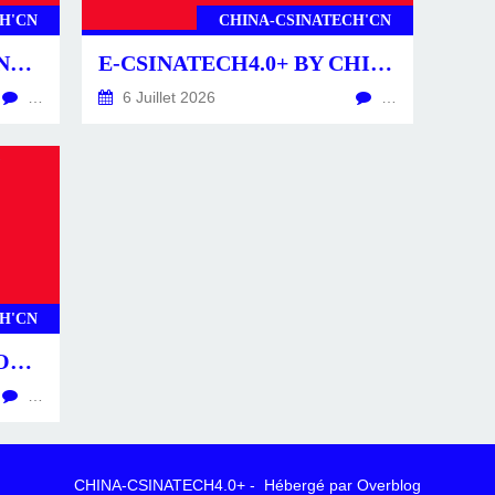
H'CN
CHINA-CSINATECH'CN
CSINATECH4.0+ BY CHINA-CSINATECH4.0+.CN
E-CSINATECH4.0+ BY CHINA-CSINATECH4.0+.CN
…
6 Juillet 2026
…
H'CN
CS4.0+ -POSTS-ACTU- CONSTRUCTEURS & ÉQUIPEMENTS
…
CHINA-CSINATECH4.0+ - Hébergé par
Overblog