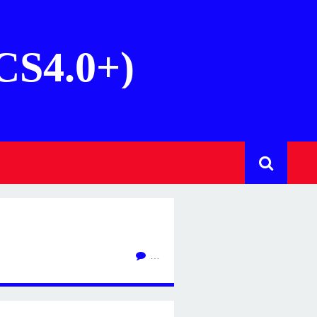
(CS4.0+)
…