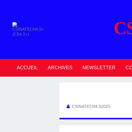
C
ACCUEIL
ARCHIVES
NEWSLETTER
C
2026
2025
2024
2023
2022
2021
2020
CSINATECH4.02025