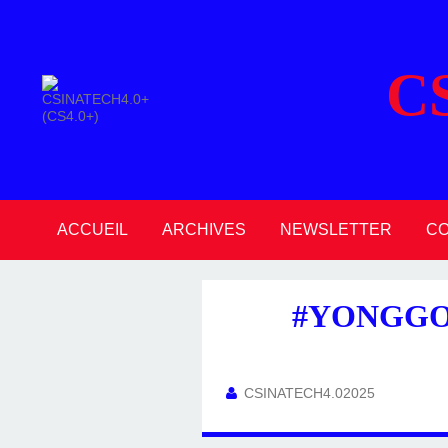
C
ACCUEIL
ARCHIVES
NEWSLETTER
C
2026
2025
2024
2023
2022
2021
2020
#YONGGON
CSINATECH4.02025