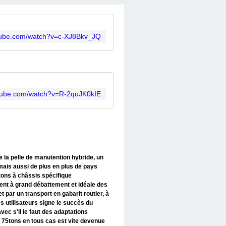
utube.com/watch?v=c-XJ8Bkv_JQ
utube.com/watch?v=R-2quJK0kIE
e la pelle de manutention hybride, un
mais aussi de plus en plus de pays
tons à châssis spécifique
ment à grand débattement et idéale des
par un transport en gabarit routier, à
s utilisateurs signe le succès du
ec s'il le faut des adaptations
a 75tons en tous cas est vite devenue