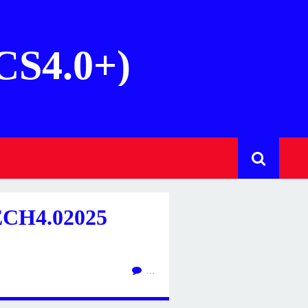
(CS4.0+)
CH4.02025
…