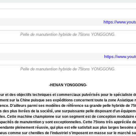
https://www.yo
Pelle de manutention hybride de 75tons YONGGONG.
https://www.yo
Pelle de manutention hybride de 75tons YONGGONG.
-HENAN YONGGONG-
eur et des objectifs techniques et commerciaux pulvérisés pour le spécialiste d
ment sur la Chine puisque ses expéditions concernent toute la zone Asiatique 
ence. D'ailleurs parmi ses modèles de référence sa grande pelle hybride de 75
s des plus livrées de la société, une surpuissante pelle disposant d'un équipe
elles. Cette machine championne sur son segment est de conception modulaire et 
apacités de manutention y sont exceptionnelles. Cette 75tons très appréciée de
dante pleinement réussie, qui plus est elle satisfait aux plus larges besoins av
pneus comme sur chenilles de l'industriel s'imposent en masse sur le marché s