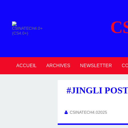
C
ACCUEIL
ARCHIVES
NEWSLETTER
C
2026
2025
2024
2023
2022
2021
2020
#JINGLI POS
CSINATECH4.02025