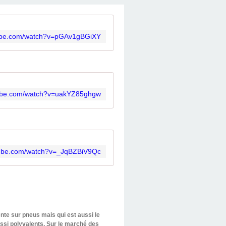
tube.com/watch?v=pGAv1gBGiXY
tube.com/watch?v=uakYZ85ghgw
tube.com/watch?v=_JqBZBiV9Qc
ente sur pneus mais qui est aussi le
ussi polyvalents. Sur le marché des