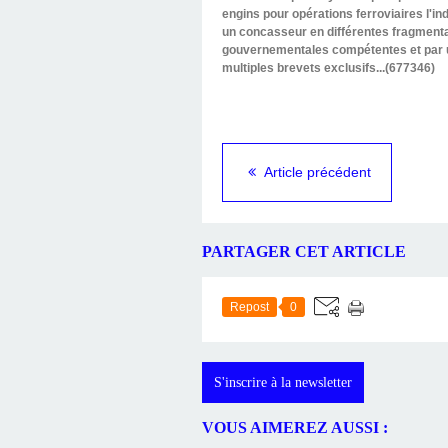
engins pour opérations ferroviaires l'in
un concasseur en différentes fragmentat
gouvernementales compétentes et par un
multiples brevets exclusifs...(677346)
Article précédent
PARTAGER CET ARTICLE
Repost
0
S'inscrire à la newsletter
VOUS AIMEREZ AUSSI :