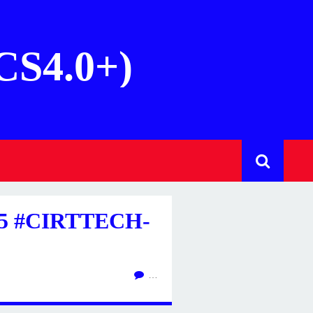
(CS4.0+)
5 #CIRTTECH-
…