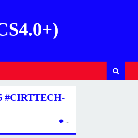
(CS4.0+)
5 #CIRTTECH-
…