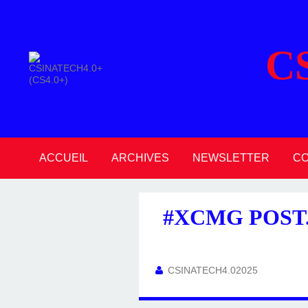
C
ACCUEIL
ARCHIVES
NEWSLETTER
C
2026
2025
2024
2023
2022
2021
2020
#XCMG POST.
CSINATECH4.02025