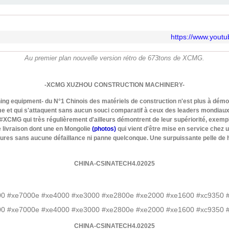
https://www.you
Au premier plan nouvelle version rétro de 673tons de XCMG.
-XCMG XUZHOU CONSTRUCTION MACHINERY-
mining equipment- du N°1 Chinois des matériels de construction n'est plus à dém
me et qui s'attaquent sans aucun souci comparatif à ceux des leaders mondiau
#XCMG qui très régulièrement d'ailleurs démontrent de leur supériorité, exem
 livraison dont une en Mongolie
(photos)
qui vient d'être mise en service chez 
ures sans aucune défaillance ni panne quelconque. Une surpuissante pelle de h
CHINA-CSINATECH4.02025
CHINA-CSINATECH4.02025