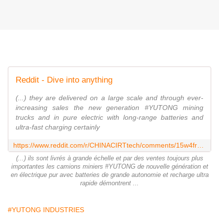
Reddit - Dive into anything
(...) they are delivered on a large scale and through ever-
increasing sales the new generation #YUTONG mining
trucks and in pure electric with long-range batteries and
ultra-fast charging certainly
https://www.reddit.com/r/CHINACIRTtech/comments/15w4fr6/pressvideo_yutong_de_l%C3%A9lectrique_pur_tr%C3%A8s/?utm_source=share&utm_medium=web2x&context=3&rdt=55781
(...) ils sont livrés à grande échelle et par des ventes toujours plus
importantes les camions miniers #YUTONG de nouvelle génération et
en électrique pur avec batteries de grande autonomie et recharge ultra
rapide démontrent ...
#YUTONG INDUSTRIES