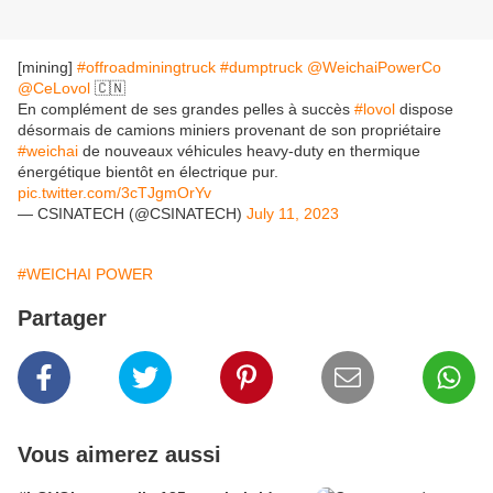
[mining]
#offroadminingtruck
#dumptruck
@WeichaiPowerCo
@CeLovol
🇨🇳
En complément de ses grandes pelles à succès
#lovol
dispose
désormais de camions miniers provenant de son propriétaire
#weichai
de nouveaux véhicules heavy-duty en thermique
énergétique bientôt en électrique pur.
pic.twitter.com/3cTJgmOrYv
— CSINATECH (@CSINATECH)
July 11, 2023
#WEICHAI POWER
Partager
Vous aimerez aussi