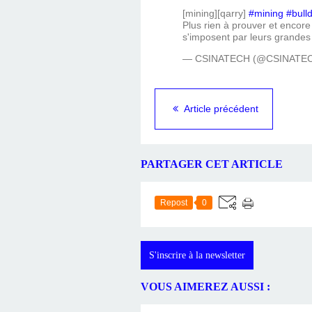
[mining][qarry]
#mining
#bull
Plus rien à prouver et enco
s'imposent par leurs grandes 
— CSINATECH (@CSINATE
Article précédent
PARTAGER CET ARTICLE
Repost
0
S'inscrire à la newsletter
VOUS AIMEREZ AUSSI :