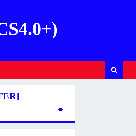
(CS4.0+)
TER]
…