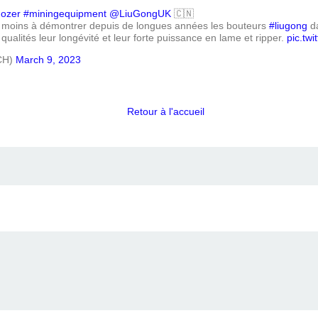
dozer
#miningequipment
@LiuGongUK
🇨🇳
re moins à démontrer depuis de longues années les bouteurs
#liugong
da
qualités leur longévité et leur forte puissance en lame et ripper.
pic.tw
CH)
March 9, 2023
Retour à l'accueil