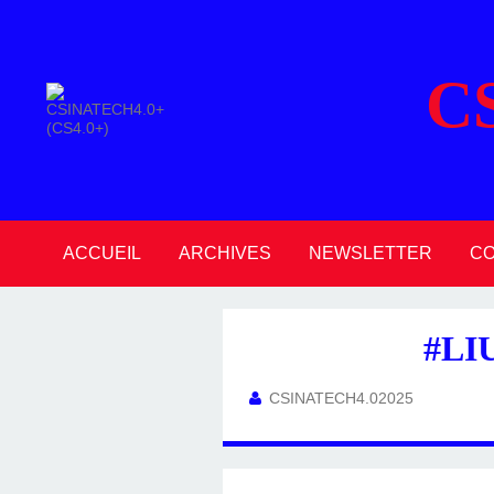
C
ACCUEIL
ARCHIVES
NEWSLETTER
C
2026
2025
2024
2023
2022
2021
2020
#LI
CSINATECH4.02025