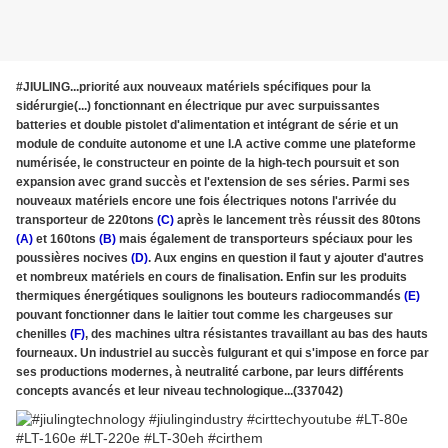
#JIULING...priorité aux nouveaux matériels spécifiques pour la
sidérurgie(...) fonctionnant en électrique pur avec surpuissantes
batteries et double pistolet d'alimentation et intégrant de série et un
module de conduite autonome et une I.A active comme une plateforme
numérisée, le constructeur en pointe de la high-tech poursuit et son
expansion avec grand succès et l'extension de ses séries. Parmi ses
nouveaux matériels encore une fois électriques notons l'arrivée du
transporteur de 220tons
(C)
après le lancement très réussit des 80tons
(A)
et 160tons
(B)
mais également de transporteurs spéciaux pour les
poussières nocives
(D)
. Aux engins en question il faut y ajouter d'autres
et nombreux matériels en cours de finalisation. Enfin sur les produits
thermiques énergétiques soulignons les bouteurs radiocommandés
(E)
pouvant fonctionner dans le laitier tout comme les chargeuses sur
chenilles
(F)
, des machines ultra résistantes travaillant au bas des hauts
fourneaux. Un industriel au succès fulgurant et qui s'impose en force par
ses productions modernes, à neutralité carbone, par leurs différents
concepts avancés et leur niveau technologique...(337042)