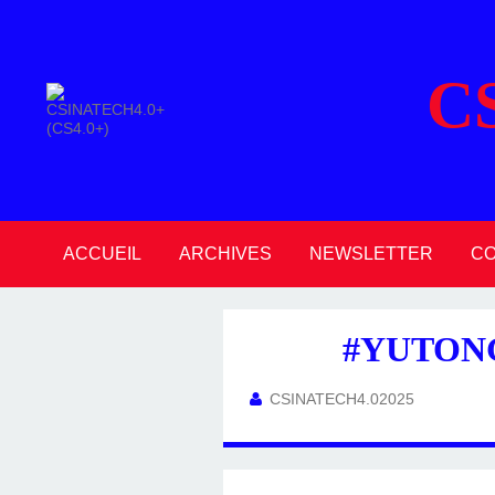
C
ACCUEIL
ARCHIVES
NEWSLETTER
C
2026
2025
2024
2023
2022
2021
2020
#YUTONG
CSINATECH4.02025