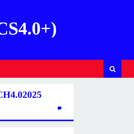
(CS4.0+)
H4.02025
…