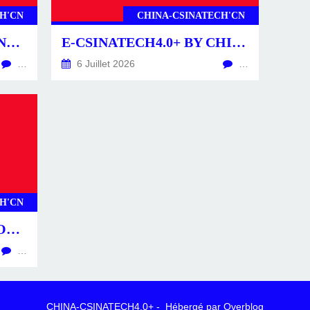
H'CN
CHINA-CSINATECH'CN
CSINATECH4.0+ BY CHINA-CSINATECH4.0+.CN
E-CSINATECH4.0+ BY CHINA-CSINATECH4.0+.CN
…
6 Juillet 2026
…
H'CN
CS4.0+ -POSTS-ACTU- CONSTRUCTEURS & ÉQUIPEMENTS
…
CHINA-CSINATECH4.0+ - Hébergé par
Overblog