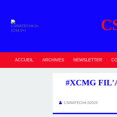
C
ACCUEIL
ARCHIVES
NEWSLETTER
C
2026
2025
2024
2023
2022
2021
2020
#XCMG FIL'
CSINATECH4.02025