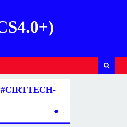
(CS4.0+)
 #CIRTTECH-
…