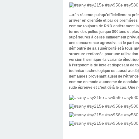
...très récente puisqu'officiellement p
arriver en clientèle et par de premièr
comme toujours de R&D entièrement indé
terme des pelles jusque 800tons et plu
supérieures à celles initialement prévue
une concurrence agressive et le pari es
démontré de sa supériorité et à tous ni
structure renforcée pour une utilisatio
version thermique -la variante électriq
à l'ergonomie de luxe et disposant de to
technico-technologique est aussi au dé
demandes provenant aussi de l'étranger!
comme en mode autonome de conduite sou
rude épreuve et c'est déjà le cas. Une n