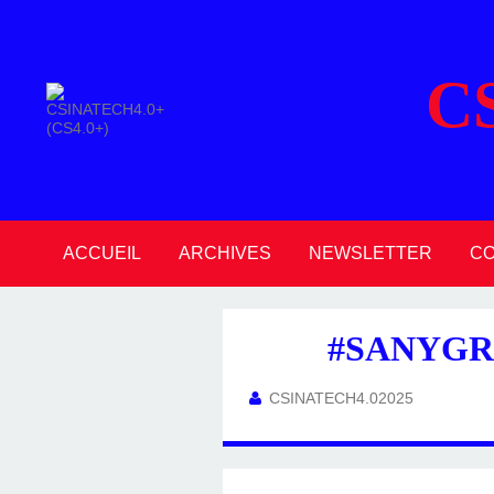
C
ACCUEIL
ARCHIVES
NEWSLETTER
C
2026
2025
2024
2023
2022
2021
2020
#SANYGRO
CSINATECH4.02025