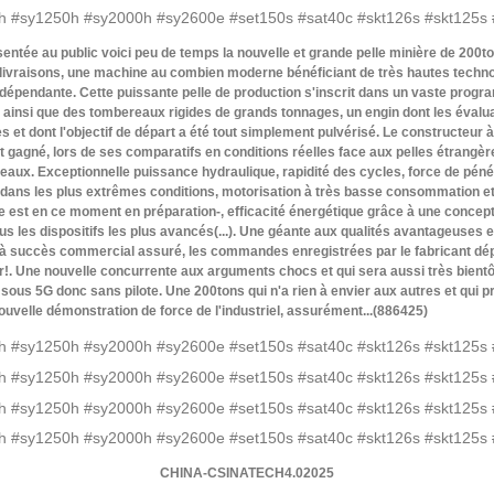
résentée au public voici peu de temps la nouvelle et grande pelle minière de 2
es livraisons, une machine au combien moderne bénéficiant de très hautes tech
pendante. Cette puissante pelle de production s'inscrit dans un vaste program
s ainsi que des tombereaux rigides de grands tonnages, un engin dont les évalu
s et dont l'objectif de départ a été tout simplement pulvérisé. Le constructeur 
t gagné, lors de ses comparatifs en conditions réelles face aux pelles étrangè
veaux. Exceptionnelle puissance hydraulique, rapidité des cycles, force de pén
n dans les plus extrêmes conditions, motorisation à très basse consommation et 
ue est en ce moment en préparation-, efficacité énergétique grâce à une concept
us les dispositifs les plus avancés(...). Une géante aux qualités avantageuses et
jà succès commercial assuré, les commandes enregistrées par le fabricant dép
. Une nouvelle concurrente aux arguments chocs et qui sera aussi très bientôt
s 5G donc sans pilote. Une 200tons qui n'a rien à envier aux autres et qui p
ouvelle démonstration de force de l'industriel, assurément...(886425)
CHINA-CSINATECH4.02025