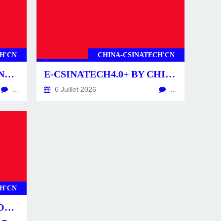
H'CN
CHINA-CSINATECH'CN
CSINATECH4.0+ BY CHINA-CSINATECH4.0+.CN
E-CSINATECH4.0+ BY CHINA-CSINATECH4.0+.CN
…
6 Juillet 2026
…
H'CN
CS4.0+ -POSTS-ACTU- CONSTRUCTEURS & ÉQUIPEMENTS