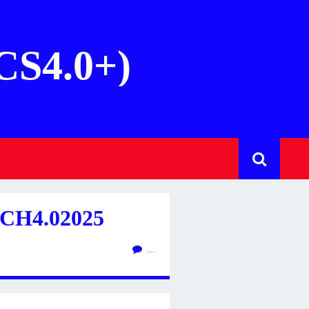
(CS4.0+)
CH4.02025
…