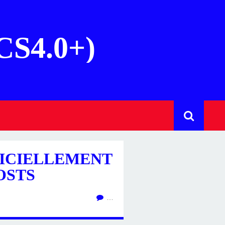
(CS4.0+)
ICIELLEMENT
OSTS
…