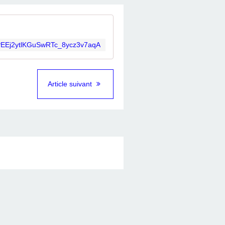
TaPEEj2ytlKGuSwRTc_8ycz3v7aqA
Article suivant