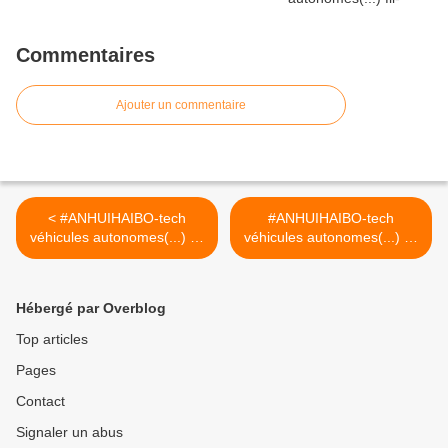
Commentaires
Ajouter un commentaire
< #ANHUIHAIBO-tech
#ANHUIHAIBO-tech
véhicules autonomes(...) fil-
véhicules autonomes(...) fil-
tech.continu via
tech.continu via
CSINATECH'cn
CSINATECH'cn >
Hébergé par Overblog
Top articles
Pages
Contact
Signaler un abus